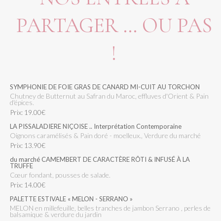
PARTAGER ... OU PAS
!
SYMPHONIE DE FOIE GRAS DE CANARD MI-CUIT AU TORCHON
Chutney de Butternut au Safran du Maroc, effluves d'Orient & Pain
d'épices.
Prix: 19.00€
LA PISSALADIERE NIÇOISE .. Interprétation Contemporaine
Oignons caramélisés & Pain doré - moelleux., Verdure du marché
Prix: 13.90€
du marché CAMEMBERT DE CARACTÈRE RÔTI & INFUSÉ À LA
TRUFFE
cœur fondant, pousses de salade.
Prix: 14.00€
PALETTE ESTIVALE « MELON - SERRANO »
MELON en millefeuille, belles tranches de jambon Serrano , perles de
balsamique & verdure du jardin